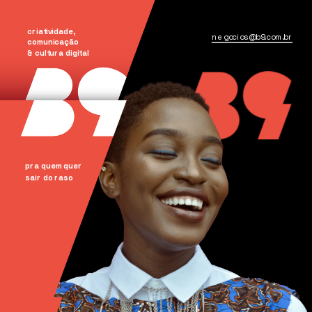
criatividade, 
negocios@b9.com.br
comunicação
& cultura digital
pra quem quer
sair do raso