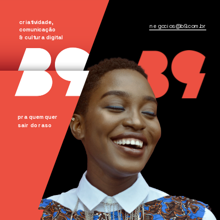
criatividade, 
negocios@b9.com.br
comunicação
& cultura digital
pra quem quer
sair do raso