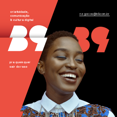
criatividade, 
negocios@b9.com.br
comunicação
& cultura digital
pra quem quer
sair do raso