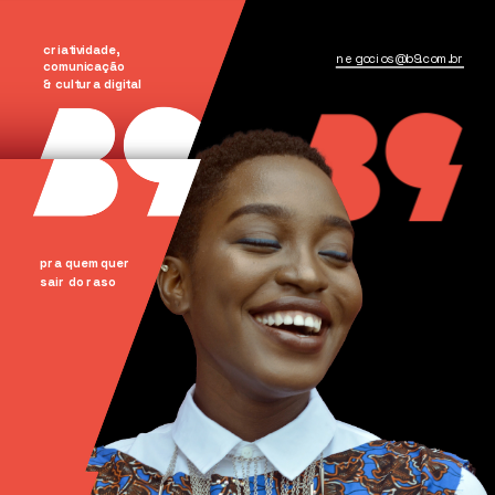
criatividade, 
negocios@b9.com.br
comunicação
& cultura digital
pra quem quer
sair do raso