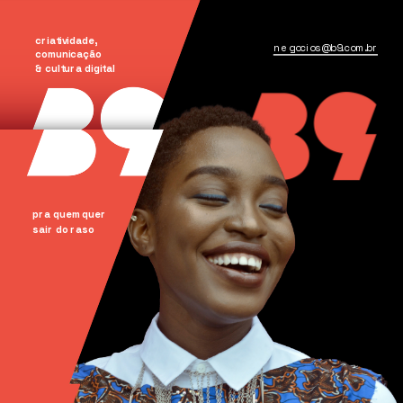
criatividade, 
negocios@b9.com.br
comunicação
& cultura digital
pra quem quer
sair do raso