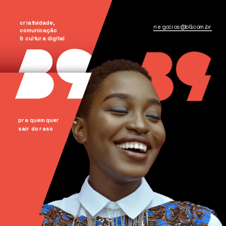
criatividade, 
negocios@b9.com.br
comunicação
& cultura digital
pra quem quer
sair do raso