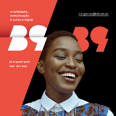
criatividade, 
negocios@b9.com.br
comunicação
& cultura digital
pra quem quer
sair do raso