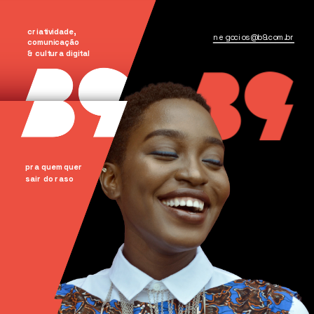
criatividade, 
negocios@b9.com.br
comunicação
& cultura digital
pra quem quer
sair do raso